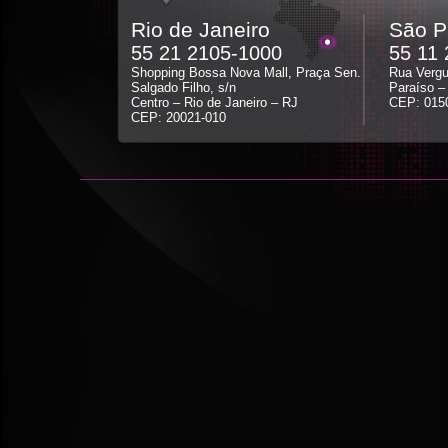
Rio de Janeiro
São P
55 21 2105-1000
55 11
Shopping Bossa Nova Mall, Praça Sen.
Rua Vergu
Salgado Filho, s/n
Paraíso –
Centro – Rio de Janeiro – RJ
CEP: 015
CEP: 20021-010